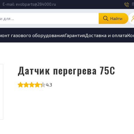
E-mail:
evobparts@284000.ru
П
Найти
монт газового оборудования
Гарантия
Доставка и оплата
Ко
Датчик перегрева 75С
4.3