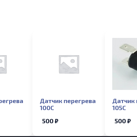
регрева
Датчик перегрева
Датчик 
100С
105С
500 ₽
500 ₽