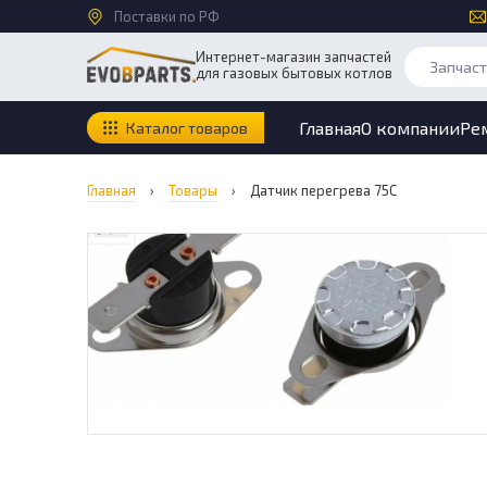
Поставки по РФ
Интернет-магазин запчастей
для газовых бытовых котлов
Главная
О компании
Ре
Каталог товаров
Главная
›
Товары
›
Датчик перегрева 75С