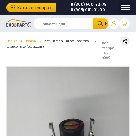
8 (800) 600-92-79
Каталог товаров
8 (905) 081-01-00
Найти
Главная
›
Товары
›
Датчик давления воды электронный
Код
GAZECO 18-24(все модели)
товара:
09-
4009