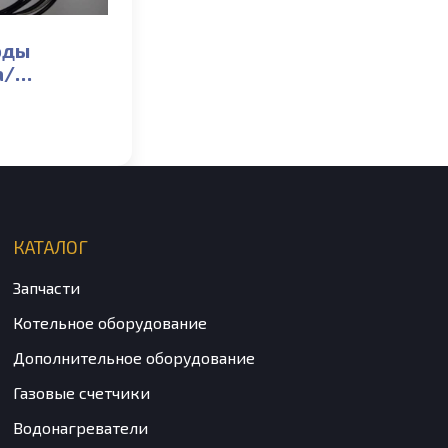
оды
а/
ции GAZECO
/T-1/2 (от
КАТАЛОГ
Запчасти
Котельное оборудование
Дополнительное оборудование
Газовые счетчики
Водонагреватели