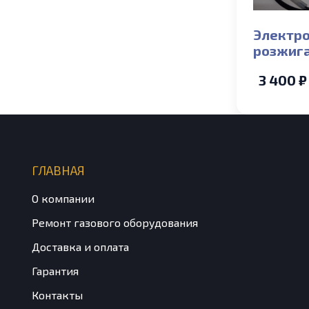
Электр
розжиг
иониза
3 400 ₽
18/24-C
2012г.)
ГЛАВНАЯ
О компании
Ремонт газового оборудования
Доставка и оплата
Гарантия
Контакты