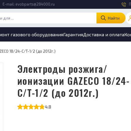
E-mail:
evobparts@284000.ru
П
Найти
монт газового оборудования
Гарантия
Доставка и оплата
Ко
CO 18/24-C/T-1/2 (до 2012г.)
Электроды розжига/
ионизации GAZECO 18/24-
C/T-1/2 (до 2012г.)
4.8