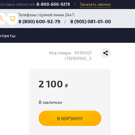
оставка запчастей:
8-800-600-9279
/
Заказать звонок
Телефоны горячей линии 24х7:
8 (800) 600-92-79
8 (905) 081-01-00
/
нтакты
Код товара:
65104321
(710109100) _S
2 100
₽
В наличии
В КОРЗИНУ