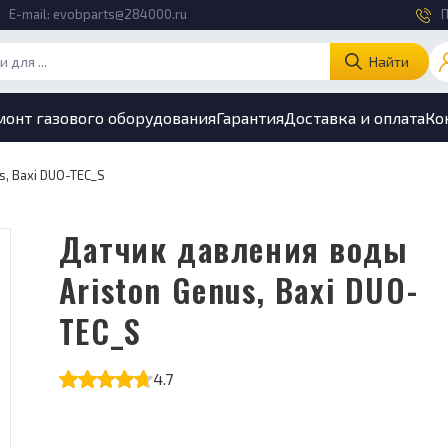
E-mail:
evobparts@284000.ru
П
Найти
монт газового оборудования
Гарантия
Доставка и оплата
Ко
s, Baxi DUO-TEC_S
Датчик давления воды
Ariston Genus, Baxi DUO-
TEC_S
4.7