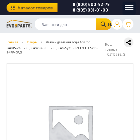
8 (800) 600-92-79
Каталог товаров
8 (905) 081-01-00
Найти
Главная
›
Товары
›
Датчик давления воды Ariston
Код
Carx15-24FF/CF, Clasx24-28FF/CF, ClasxSys15-32FF/CF, HSx15-
товара:
24FF/CF_S
65115792_S