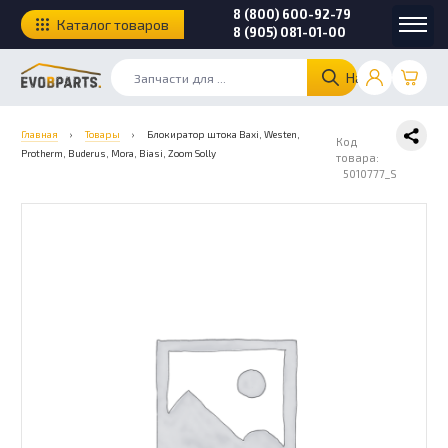
8 (800) 600-92-79
Каталог товаров
8 (905) 081-01-00
Найти
Главная
›
Товары
›
Блокиратор штока Baxi, Westen,
Код
Protherm, Buderus, Mora, Biasi, Zoom Solly
товара:
5010777_S