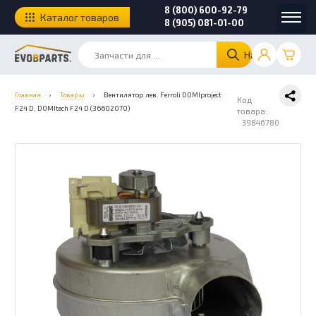
8 (800) 600-92-79
Каталог товаров
8 (905) 081-01-00
Найти
Главная
›
Товары
›
Вентилятор лев. Ferroli DOMIproject
Код
F24 D, DOMItech F24 D (36602070)
товара:
39846780