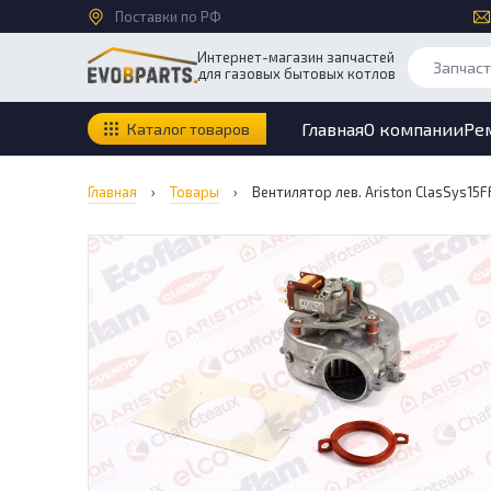
Поставки по РФ
Интернет-магазин запчастей
для газовых бытовых котлов
Главная
О компании
Ре
Каталог товаров
Главная
›
Товары
›
Вентилятор лев. Ariston ClasSys15F