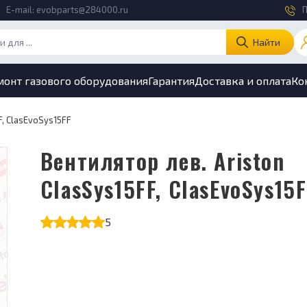
E-mail:
evobparts@284000.ru
П
Найти
монт газового оборудования
Гарантия
Доставка и оплата
Ко
F, ClasEvoSys15FF
Вентилятор лев. Ariston
ClasSys15FF, ClasEvoSys15
5