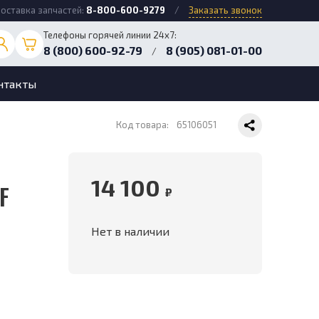
оставка запчастей:
8-800-600-9279
/
Заказать звонок
Телефоны горячей линии 24х7:
8 (800) 600-92-79
8 (905) 081-01-00
/
нтакты
Код товара:
65106051
14 100
FF
₽
Нет в наличии