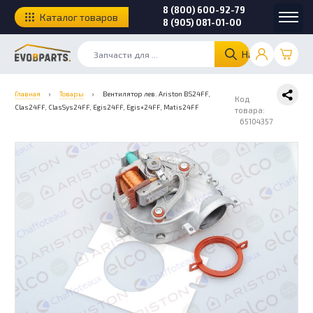
8 (800) 600-92-79
Каталог товаров
8 (905) 081-01-00
Найти
Главная
›
Товары
›
Вентилятор лев. Ariston BS24FF,
Код
Clas24FF, ClasSys24FF, Egis24FF, Egis+24FF, Matis24FF
товара:
65104357