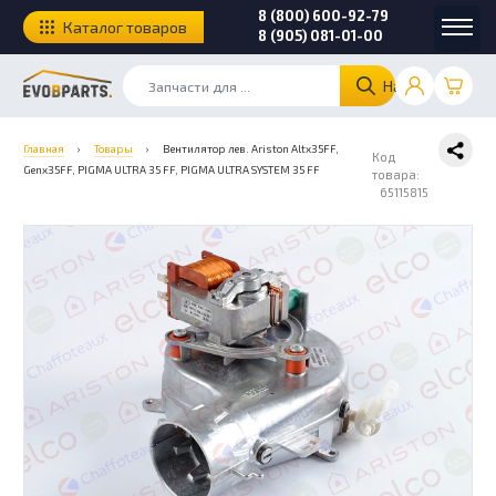
8 (800) 600-92-79
Каталог товаров
8 (905) 081-01-00
Найти
Главная
›
Товары
›
Вентилятор лев. Ariston Altx35FF,
Код
Genx35FF, PIGMA ULTRA 35 FF, PIGMA ULTRA SYSTEM 35 FF
товара:
65115815