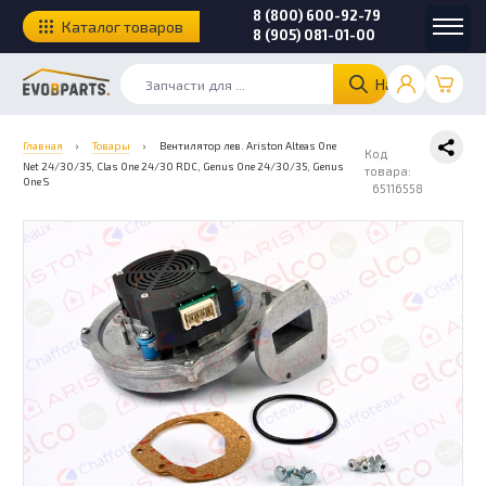
8 (800) 600-92-79
Каталог товаров
8 (905) 081-01-00
Найти
Главная
›
Товары
›
Вентилятор лев. Ariston Alteas One
Код
Net 24/30/35, Clas One 24/30 RDC, Genus One 24/30/35, Genus
товара:
One S
65116558