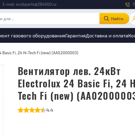
E-mail:
evobparts@284000.ru
П
Найти
монт газового оборудования
Гарантия
Доставка и оплата
Ко
 Basic Fi, 24 Hi-Tech Fi (new) (AA02000003)
Вентилятор лев. 24кВт
Electrolux 24 Basic Fi, 24 H
Tech Fi (new) (AA0200000
4.4