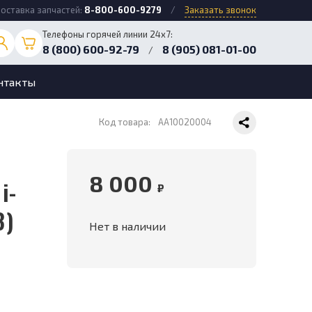
оставка запчастей:
8-800-600-9279
/
Заказать звонок
Телефоны горячей линии 24х7:
8 (800) 600-92-79
8 (905) 081-01-00
/
нтакты
Код товара:
AA10020004
8 000
i-
₽
3)
Нет в наличии