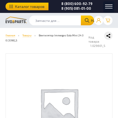
8 (800) 600-92-79
Каталог товаров
8 (905) 081-01-00
Найти
Главная
›
Товары
›
Вентилятор Immergas Eolo Mini 24 3
Код
E (33W)_S
товара:
1.029601_S