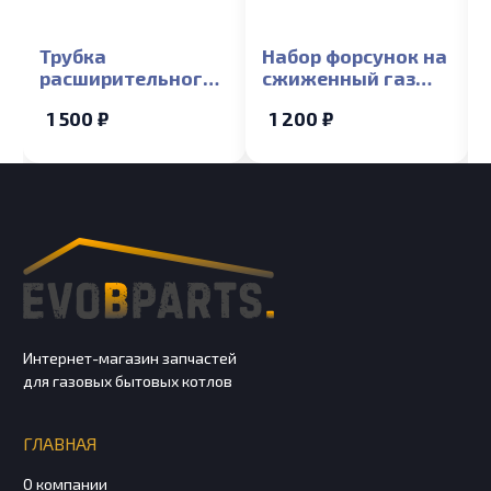
Трубка
Набор форсунок на
расширительного
сжиженный газ
бака Лемакс 10-24
Лемакс Prime,
1 500 ₽
1 200 ₽
(медная) Лемакс
Классик 10 кВт
Prime
Интернет-магазин запчастей
для газовых бытовых котлов
ГЛАВНАЯ
О компании