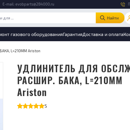
E-mail:
evobparts@284000.ru
П
Найти
монт газового оборудования
Гарантия
Доставка и оплата
Ко
АКА, L=210ММ Ariston
УДЛИНИТЕЛЬ ДЛЯ ОБСЛЖ.
РАСШИР. БАКА, L=210ММ
Ariston
5