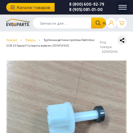
8 (800) 600-92-79
Каталог товаров
8 (905) 081-01-00
Найти
Главная
›
Товары
›
Турбинка датчика протока Electrolux
Код
GCB 24 Spase Fi (ставить вместе с 2014112412)
товара:
2014112414