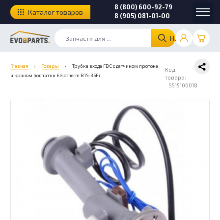
8 (800) 600-92-79
Каталог товаров
8 (905) 081-01-00
Найти
Главная
›
Товары
›
Трубка входа ГВС с датчиком протока
Код
и краном подпитки Elsotherm B15-35Fi
товара:
S515100018