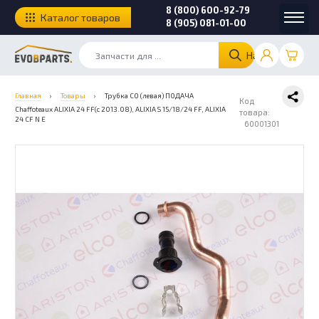
8 (800) 600-92-79
Каталог товаров
8 (905) 081-01-00
Найти
Главная
›
Товары
›
Трубка СО (левая) ПОДАЧА
Код
Chaffoteaux ALIXIA 24 FF(с 2013.08), ALIXIA S 15/18/24 FF, ALIXIA
товара:
24 CF N E
60001301