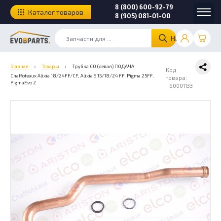
8 (800) 600-92-79
Каталог товаров
8 (905) 081-01-00
Найти
Главная
›
Товары
›
Трубка СО (левая) ПОДАЧА
Код
Chaffoteaux Alixia 18/24FF/CF, Alixia S 15/18/24 FF, Pigma 25FF,
товара:
PigmaEvo 2
60001133