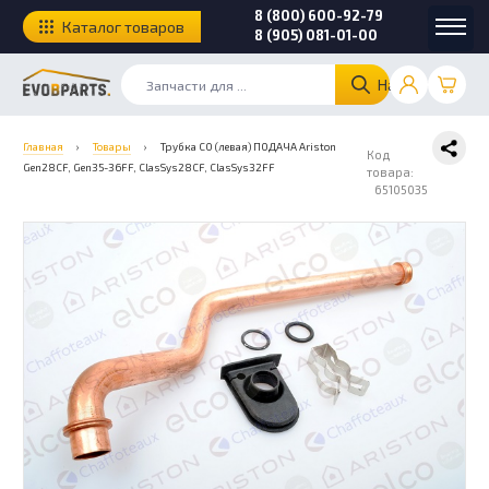
8 (800) 600-92-79
Каталог товаров
8 (905) 081-01-00
Найти
Главная
›
Товары
›
Трубка СО (левая) ПОДАЧА Ariston
Код
Gen28CF, Gen35-36FF, ClasSys28CF, ClasSys32FF
товара:
65105035