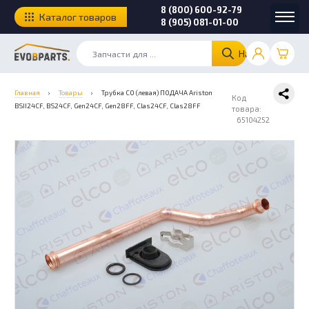
8 (800) 600-92-79
Каталог товаров
8 (905) 081-01-00
Найти
Главная
›
Товары
›
Трубка СО (левая) ПОДАЧА Ariston
Код
BSII24CF, BS24CF, Gen24СF, Gen28FF, Clas24CF, Clas28FF
товара:
65104252