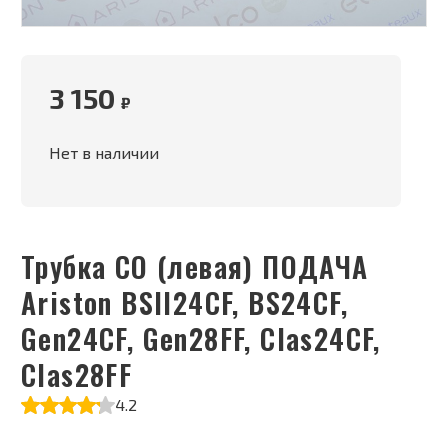
3 150
₽
Нет в наличии
Трубка СО (левая) ПОДАЧА
Ariston BSII24CF, BS24CF,
Gen24СF, Gen28FF, Clas24CF,
Clas28FF
4.2