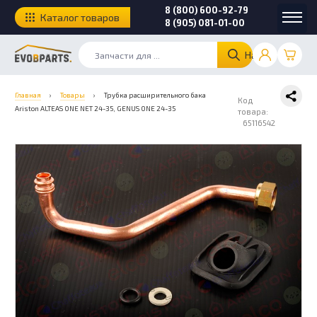
8 (800) 600-92-79
Каталог товаров
8 (905) 081-01-00
Найти
Главная
›
Товары
›
Трубка расширительного бака
Код
Ariston ALTEAS ONE NET 24-35, GENUS ONE 24-35
товара:
65116542