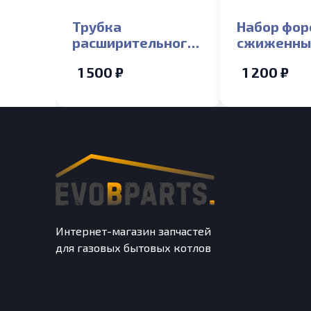
Трубка
Набор фор
расширительного
сжиженны
бака Лемакс 10-24
Лемакс Pri
1 500 ₽
1 200 ₽
(медная) Лемакс
Классик 10
Prime
Интернет-магазин запчастей
для газовых бытовых котлов