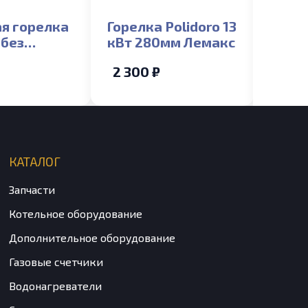
я горелка
Горелка Polidoro 13
Авто
 без
кВт 280мм Лемакс
безо
ода Лемакс
Лема
2 300 ₽
9 60
КАТАЛОГ
Запчасти
Котельное оборудование
Дополнительное оборудование
Газовые счетчики
Водонагреватели