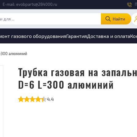
E-mail:
evobparts@284000.ru
П
Найти
монт газового оборудования
Гарантия
Доставка и оплата
Ко
L=300 алюминий
Трубка газовая на запальник
D=6 L=300 алюминий
4.4