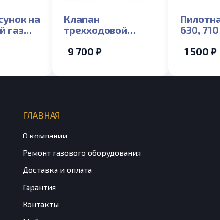
сунок на
Клапан
Пилотна
й газ
трехходовой
630, 710
me,
Лемакс Prime-V до
электр
9 700 ₽
1 500 ₽
 кВт
05/2023г
ГЛАВНАЯ
О компании
Ремонт газового оборудования
Доставка и оплата
Гарантия
Контакты