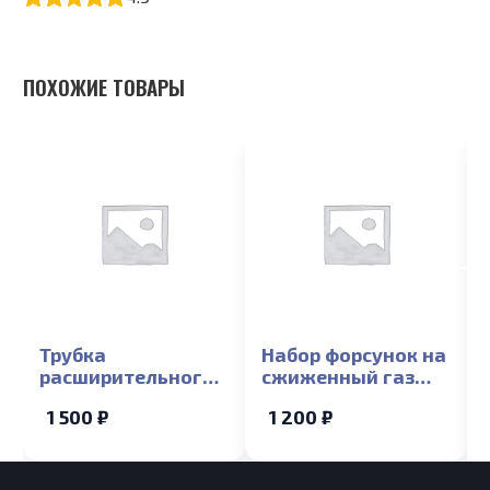
ПОХОЖИЕ ТОВАРЫ
Трубка
Набор форсунок на
расширительного
сжиженный газ
бака Лемакс 10-24
Лемакс Prime,
1 500 ₽
1 200 ₽
(медная) Лемакс
Классик 10 кВт
Prime