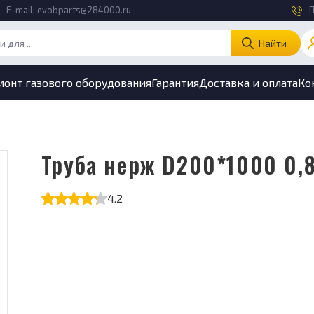
E-mail:
evobparts@284000.ru
П
Найти
монт газового оборудования
Гарантия
Доставка и оплата
Ко
Труба нерж D200*1000 0,
4.2