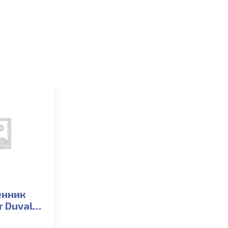
енник
r Duval,
B22,