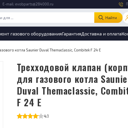
E-mail:
evobparts@284000.ru
П
Найти
монт газового оборудования
Гарантия
Доставка и оплата
Ко
зового котла Saunier Duval Themaclassic, Combitek F 24 E
Трехходовой клапан (корпус)
для газового котла Saunie
Duval Themaclassic, Combi
F 24 E
4.1