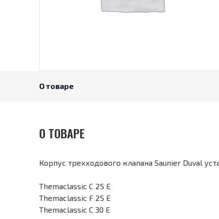
О товаре
О ТОВАРЕ
Корпус трехходового клапана Saunier Duval ус
Themaclassic C 25 E
Themaclassic F 25 E
Themaclassic C 30 E