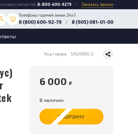
оставка запчастей:
8-800-600-9279
/
Заказать звонок
Телефоны горячей линии 24х7:
8 (800) 600-92-79
8 (905) 081-01-00
/
нтакты
Код товара:
S1020800_S
6 000
r
₽
tek
В наличии
В КОРЗИНУ