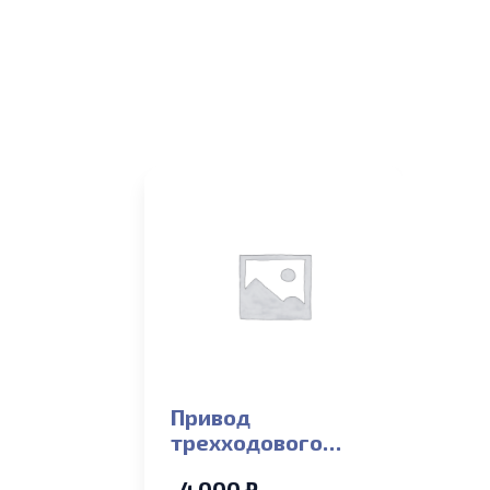
Привод
трехходового
клапана для
4 000 ₽