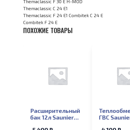
Themaclassic F 30 E H-MOD
Themaclassic C 24 E1
Themaclassic F 24 E1 Combitek C 24 E
Combitek F 24 E
ПОХОЖИЕ ТОВАРЫ
Расширительный
Теплообм
бак 12л Saunier
ГВС Saunie
Duval Isofast 35
BUDERUS G
5 400 ₽
4 100 ₽