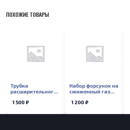
ПОХОЖИЕ ТОВАРЫ
Трубка
Набор форсунок на
расширительного
сжиженный газ
бака Лемакс 10-24
Лемакс Prime,
1 500 ₽
1 200 ₽
(медная) Лемакс
Классик 10 кВт
Prime