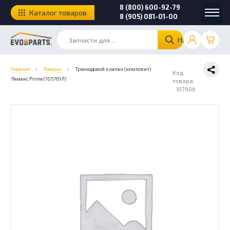
8 (800) 600-92-79
Каталог товаров
8 (905) 081-01-00
Найти
Главная
›
Товары
›
Трехходовой клапан (композит)
Код
Лемакс Prime (105761Л)
товара:
107906