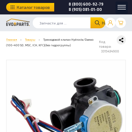
8 (800) 600-92-79
Каталог товаров
8 (905) 081-01-00
Найти
Главная
›
Товары
›
Трехходовой клапан Hydrosta/Daewo
Код
(100-400 SD, MSC, ICH, KFC)(без гидрогруппы)
товара:
3315434900