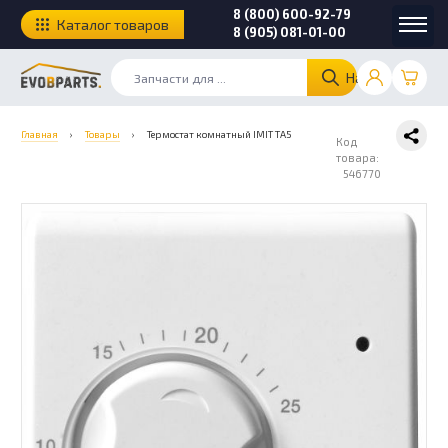
8 (800) 600-92-79
Каталог товаров
8 (905) 081-01-00
Найти
Главная
›
Товары
›
Термостат комнатный IMIT ТА5
Код
товара:
546770