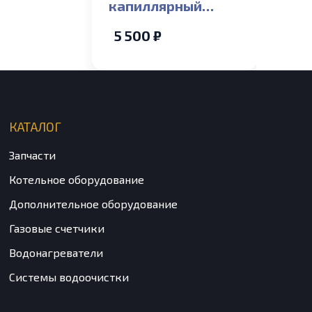
капиллярный
датчика тяги
5 500 ₽
Ariston UNOBLOC
GPV 24/31 RI,
UNOBLOC G 38-64
RI
КАТАЛОГ
Запчасти
Котельное оборудование
Дополнительное оборудование
Газовые счетчики
Водонагреватели
Системы водоочистки