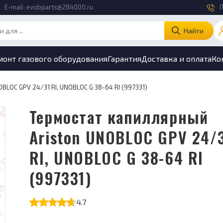
E-mail:
evobparts@284000.ru
П
Найти
монт газового оборудования
Гарантия
Доставка и оплата
Ко
BLOC GPV 24/31 RI, UNOBLOC G 38-64 RI (997331)
Термостат капиллярный
Ariston UNOBLOC GPV 24/
RI, UNOBLOC G 38-64 RI
(997331)
4.7