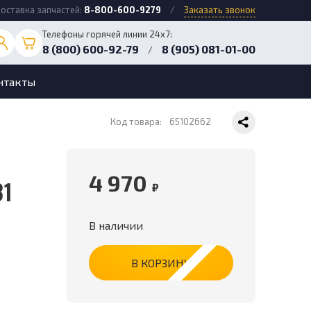
оставка запчастей:
8-800-600-9279
/
Заказать звонок
Телефоны горячей линии 24х7:
8 (800) 600-92-79
8 (905) 081-01-00
/
нтакты
Код товара:
65102662
4 970
31
₽
В наличии
В КОРЗИНУ