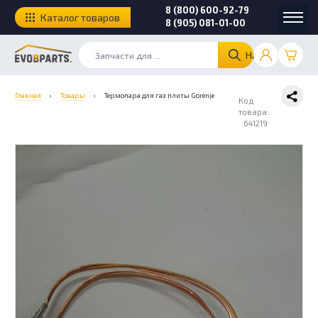
8 (800) 600-92-79
Каталог товаров
8 (905) 081-01-00
Найти
Главная
›
Товары
›
Термопара для газ плиты Gorenje
Код
товара:
641219