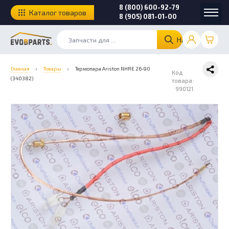
8 (800) 600-92-79
Каталог товаров
8 (905) 081-01-00
Найти
Главная
›
Товары
›
Термопара Ariston NHRE 26-90
Код
(340382)
товара:
990121