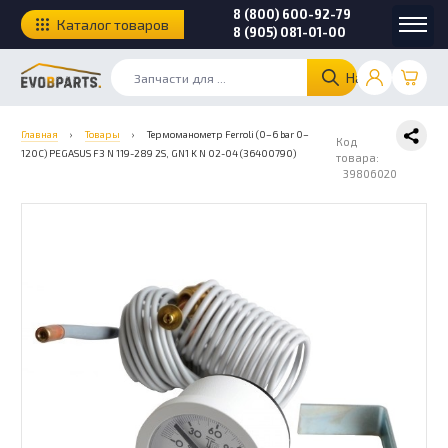
8 (800) 600-92-79
Каталог товаров
8 (905) 081-01-00
Найти
Главная
›
Товары
›
Термоманометр Ferroli (0–6 bar 0–
Код
120C) PEGASUS F3 N 119-289 2S, GN1 K N 02-04 (36400790)
товара:
39806020