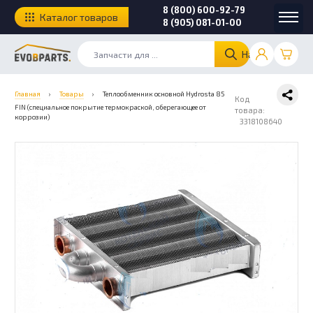
8 (800) 600-92-79
Каталог товаров
8 (905) 081-01-00
Найти
Главная
›
Товары
›
Теплообменник основной Hydrosta 85
Код
FIN (специальное покрытие термокраской, оберегающее от
товара:
коррозии)
3318108640