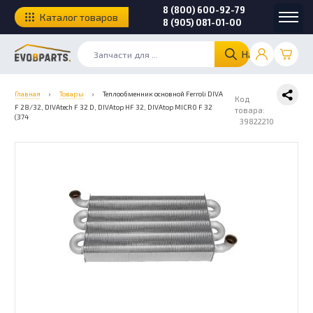
8 (800) 600-92-79
Каталог товаров
8 (905) 081-01-00
Найти
Главная
›
Товары
›
Теплообменник основной Ferroli DIVA
Код
F 28/32, DIVAtech F 32 D, DIVAtop HF 32, DIVAtop MICRO F 32
товара:
(374
39822210