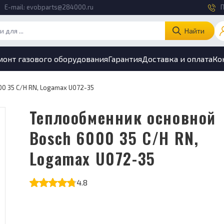
E-mail:
evobparts@284000.ru
П
Найти
монт газового оборудования
Гарантия
Доставка и оплата
Ко
0 35 C/H RN, Logamax U072-35
Теплообменник основной
Bosch 6000 35 C/H RN,
Logamax U072-35
4.8