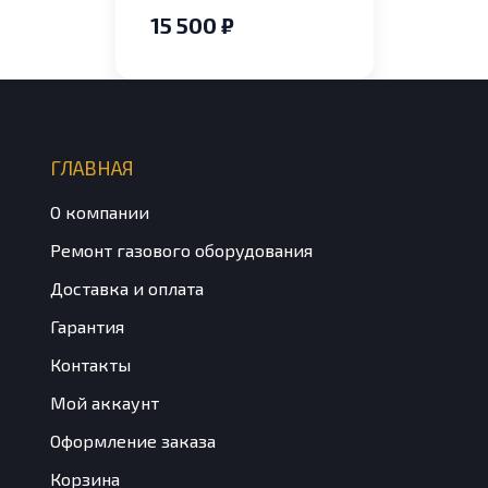
СО для котлов
15 500 ₽
Bosch/Buderus
U072-
18/35_WBN6000-
18H/24H/28H
ГЛАВНАЯ
О компании
Ремонт газового оборудования
Доставка и оплата
Гарантия
Контакты
Мой аккаунт
Оформление заказа
Корзина