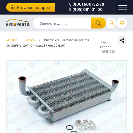
8 (800) 600-92-79
Каталог товаров
8 (905) 081-01-00
Найти
Главная
›
Товары
›
Теплообменник основной Ariston
Код
Gen28FF(от 2011,01), Clas28FF(от 2011,01)
товара:
65111932