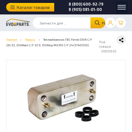
8 (800) 600-92-79
Каталог товаров
8 (905) 081-01-00
Найти
Главная
›
Товары
›
Теплообменник ГВС Ferroli DIVA C/F
Код
28/32, DIVAtech C/F 32 D, DIVAtop MICRO C/F 24 (37405130)
товара:
39835630