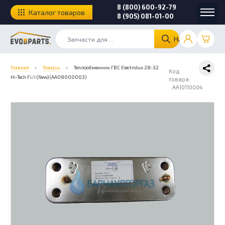
8 (800) 600-92-79
Каталог товаров
8 (905) 081-01-00
Найти
Главная
›
Товары
›
Теплообменник ГВС Electrolux 28-32
Код
Hi-Tech Fi/i (New) (AA08000003)
товара:
AA10110004