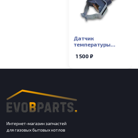
Датчик
температуры
накладной NTC ГВС
1 500 ₽
Electrolux Basic X,
Basic Space
Интернет-магазин запчастей
для газовых бытовых котлов