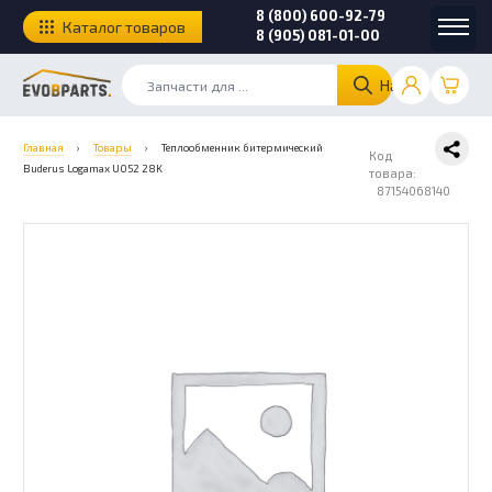
8 (800) 600-92-79
Каталог товаров
8 (905) 081-01-00
Найти
Главная
›
Товары
›
Теплообменник битермический
Код
Buderus Logamax U052 28K
товара:
87154068140