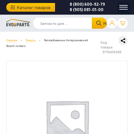
8 (800) 600-92-79
Каталог товаров
8 (905) 081-01-00
Найти
Главная
›
Товары
›
Теплообменник битермический
Код
Bosch Junkers
товара:
8715406586