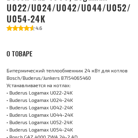
U022/U024/U042/U044/U052/
U054-24K
4.6
О ТОВАРЕ
Битермический теплообменник 24 кВт для котлов
Bosch/Buderus/Junkers 87154065460
Устанавливается на котлах:
• Buderus Logamax U022-24K
• Buderus Logamax U024-24K
• Buderus Logamax U042-24K
• Buderus Logamax U044-24K
• Buderus Logamax U052-24K
• Buderus Logamax U054-24K
• Bosch GAZ 4000 ZWA 24-2 AD