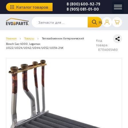
8 (800) 600-92-79
Каталог товаров
8 (905) 081-01-00
Найти
Главная
›
Товары
›
Теплообменник битермический
Код
Bosch Gaz 4000, Logamax
товара:
U022/U024/U042/U044/U052/U054-24K
87154065460