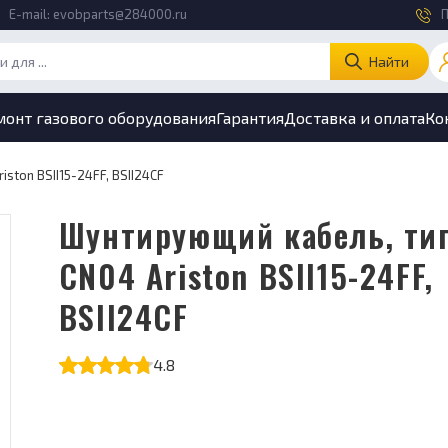
E-mail:
evobparts@284000.ru
П
Найти
монт газового оборудования
Гарантия
Доставка и оплата
Ко
ston BSII15-24FF, BSII24CF
Шунтирующий кабель, тип /
CN04 Ariston BSII15-24FF,
BSII24CF
4.8