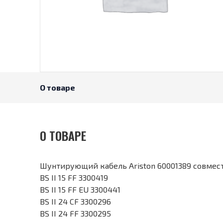
О товаре
О ТОВАРЕ
Шунтирующий кабель Ariston 60001389 совме
BS II 15 FF 3300419
BS II 15 FF EU 3300441
BS II 24 CF 3300296
BS II 24 FF 3300295