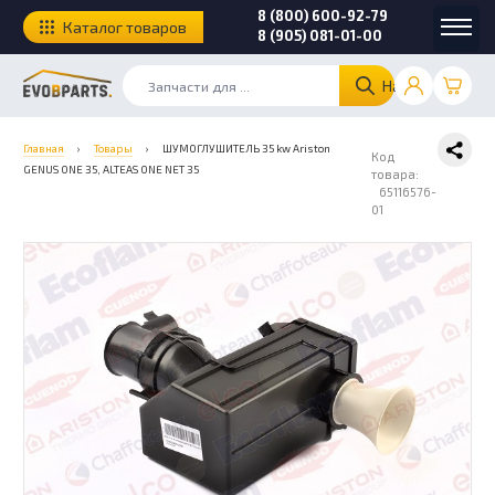
8 (800) 600-92-79
Каталог товаров
8 (905) 081-01-00
Найти
Главная
›
Товары
›
ШУМОГЛУШИТЕЛЬ 35 kw Ariston
Код
GENUS ONE 35, ALTEAS ONE NET 35
товара:
65116576-
01