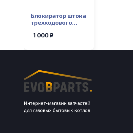
Блокиратор штока
трехходового
клапана (пластик)
1 000 ₽
Kentatsu 24/28-
2CS
(792.3000000957)
(13мм)_S
Интернет-магазин запчастей
для газовых бытовых котлов