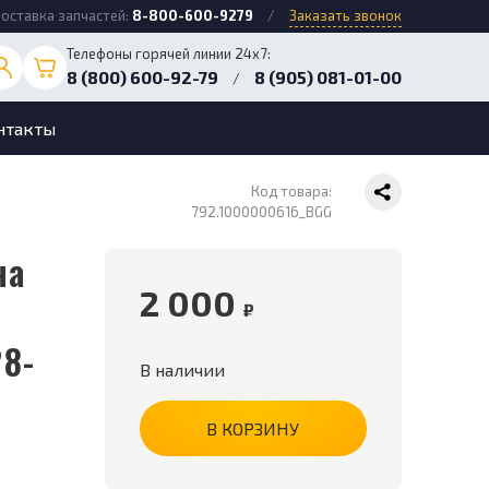
оставка запчастей:
8-800-600-9279
/
Заказать звонок
Телефоны горячей линии 24х7:
8 (800) 600-92-79
8 (905) 081-01-00
/
нтакты
Код товара:
792.1000000616_BGG
2 000
₽
28-
В наличии
В КОРЗИНУ