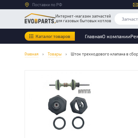
Поставки по РФ
Интернет-магазин запчастей
для газовых бытовых котлов
Главная
О компании
Ре
Каталог товаров
Главная
›
Товары
›
Шток трехходового клапана в сбо