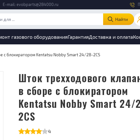
E-mail:
evobparts@284000.ru
П
Найти
монт газового оборудования
Гарантия
Доставка и оплата
Ко
ре с блокиратором Kentatsu Nobby Smart 24/28-2CS
Шток трехходового клапана
в сборе с блокиратором
Kentatsu Nobby Smart 24/
2CS
4