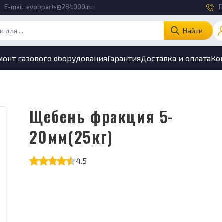
E-mail:
evobparts@284000.ru
П
Найти
монт газового оборудования
Гарантия
Доставка и оплата
Ко
Щебень фракция 5-
20мм(25кг)
4.5