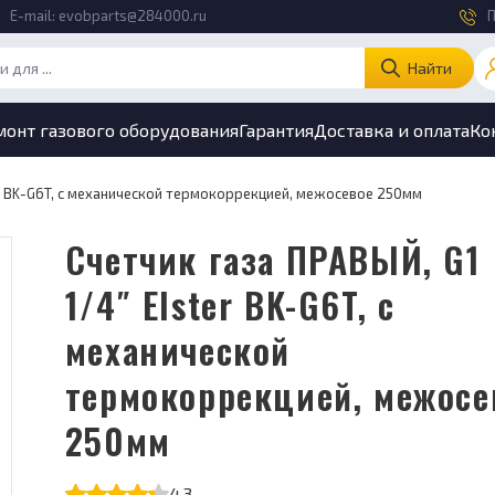
E-mail:
evobparts@284000.ru
П
Найти
монт газового оборудования
Гарантия
Доставка и оплата
Ко
er BK-G6T, с механической термокоррекцией, межосевое 250мм
Счетчик газа ПРАВЫЙ, G1
1/4″ Elster BK-G6T, с
механической
термокоррекцией, межосе
250мм
4.3