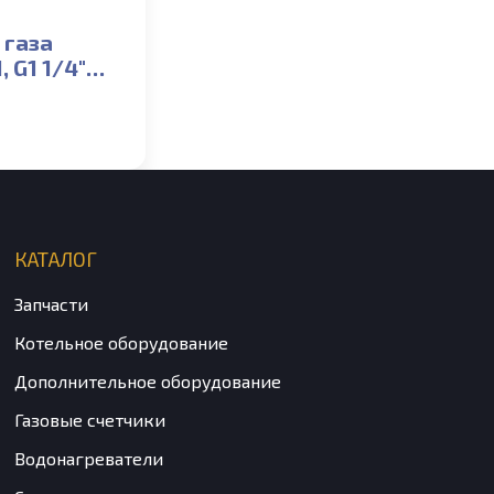
 газа
 G1 1/4″
G6,
вое 250мм
КАТАЛОГ
Запчасти
Котельное оборудование
Дополнительное оборудование
Газовые счетчики
Водонагреватели