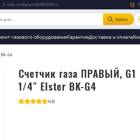
E-mail:
evobparts@284000.ru
П
Найти
монт газового оборудования
Гарантия
Доставка и оплата
Ко
r BK-G4
Счетчик газа ПРАВЫЙ, G1
1/4″ Elster BK-G4
4.8