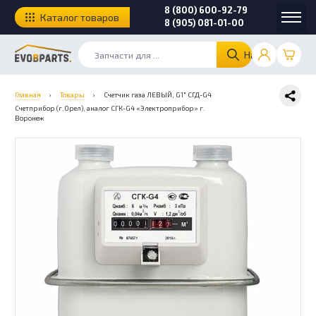
8 (800) 600-92-79
Каталог товаров
8 (905) 081-01-00
Найти
Главная
›
Товары
›
Счетчик газа ЛЕВЫЙ, G1″ СГД-G4
Счетприбор (г.Орел), аналог СГК-G4 «Электроприбор» г.
Воронеж