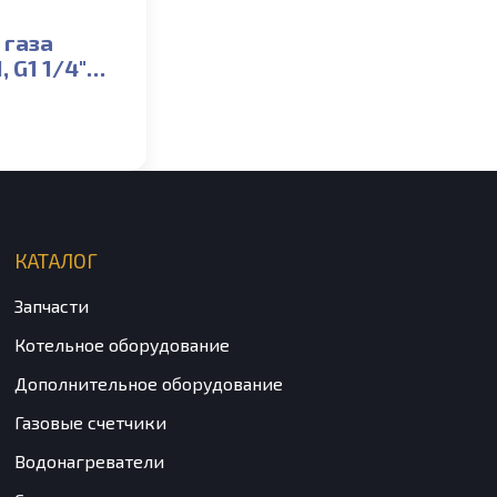
 газа
 G1 1/4″
G6,
вое 250мм
КАТАЛОГ
Запчасти
Котельное оборудование
Дополнительное оборудование
Газовые счетчики
Водонагреватели