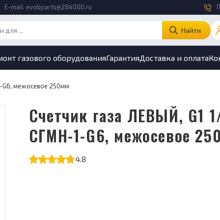
E-mail:
evobparts@284000.ru
П
Найти
монт газового оборудования
Гарантия
Доставка и оплата
Ко
-1-G6, межосевое 250мм
Счетчик газа ЛЕВЫЙ, G1 1/4″
СГМН-1-G6, межосевое 25
4.8